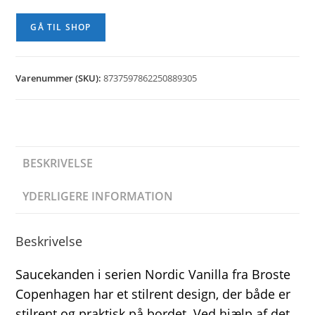
GÅ TIL SHOP
Varenummer (SKU):
8737597862250889305
BESKRIVELSE
YDERLIGERE INFORMATION
Beskrivelse
Saucekanden i serien Nordic Vanilla fra Broste
Copenhagen har et stilrent design, der både er
stilrent og praktisk på bordet. Ved hjælp af det